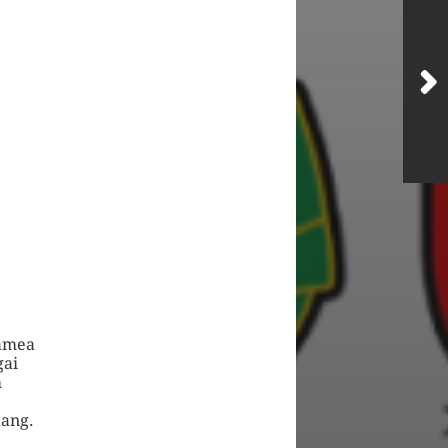
Mamea
gai
m
tang.