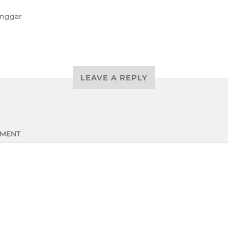
nggar
LEAVE A REPLY
MENT